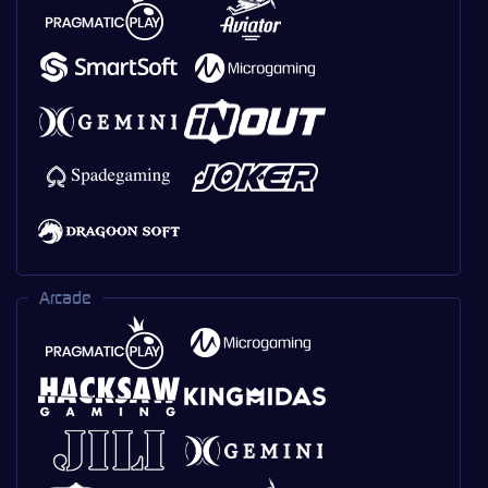
Arcade