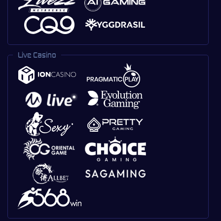
Live Casino