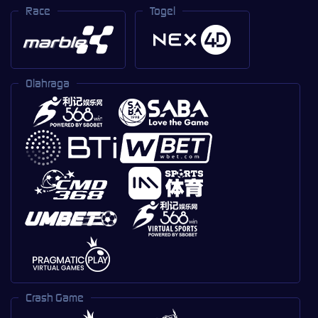
Race
Togel
Olahraga
Crash Game