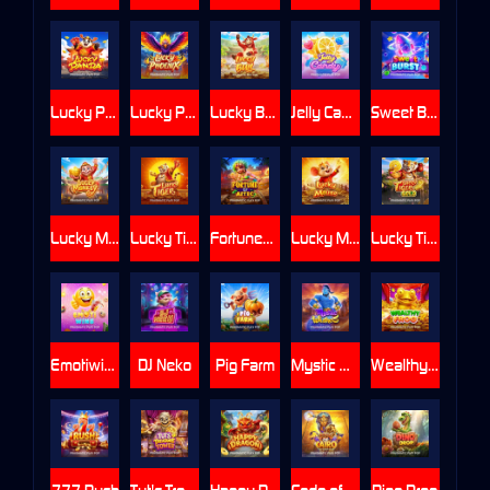
Lucky Panda
Lucky Phoenix
Lucky Bull
Jelly Candy
Sweet Burst
Lucky MonKey
Lucky Tiger
Fortunes of Aztec
Lucky Mouse
Lucky Tiger Gold Ultimate
Emotiwins
DJ Neko
Pig Farm
Mystic Wishes
Wealthy Frog