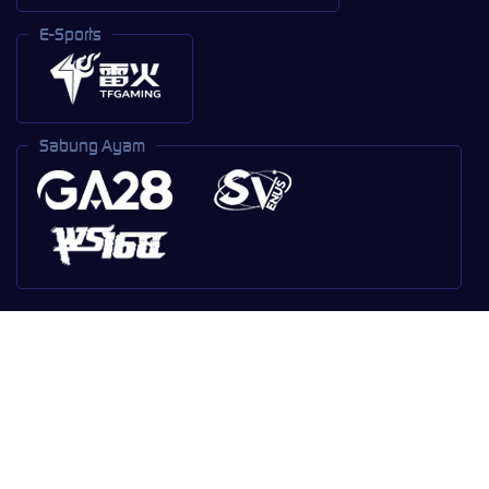
E-Sports
Sabung Ayam