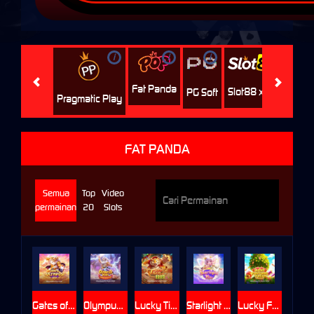
i
i
i
i
i
Facha
Fat Panda
Slot88 x PP
PG Soft
Pragmatic Play
FAT PANDA
Semua
Top
Video
permainan
20
Slots
Gates of Olympus POP
Olympus Wins
Lucky Tiger 1000
Starlight Wins
Lucky Fortune Tree