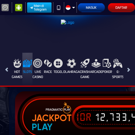
Main di
MASUK
DAFTAR
Telegram
HOT
SLOTS
LIVE
RACE
TOGEL
OLAHRAGA
CRASH
ARCADE
POKER
E-
SABUN
GAMES
CASINO
GAME
SPORTS
AYAM
IDR
12,733,
JACKPOT
PLAY