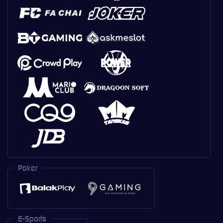
Poker
E-Sports