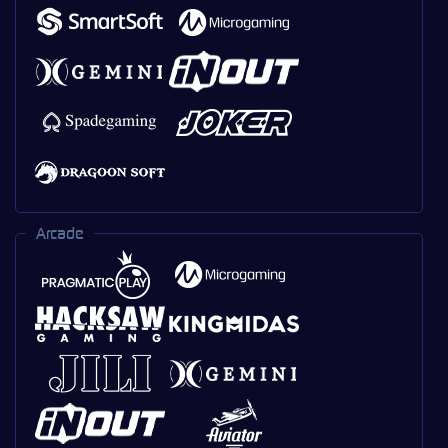
Arcade