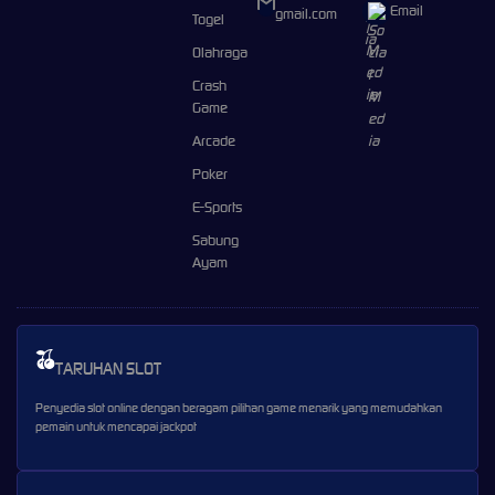
Email
gmail.com
Togel
Olahraga
Crash
Game
Arcade
Poker
E-Sports
Sabung
Ayam
TARUHAN SLOT
Penyedia slot online dengan beragam pilihan game menarik yang memudahkan
pemain untuk mencapai jackpot