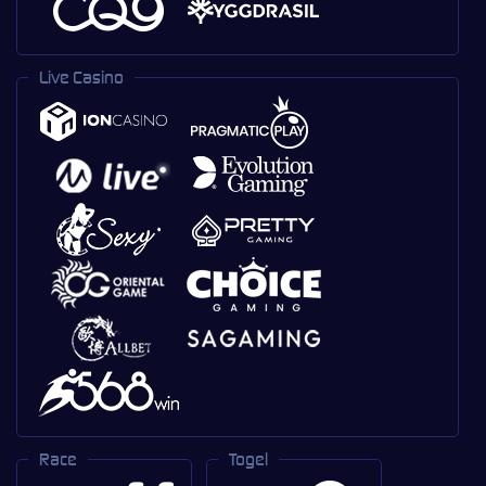
Live Casino
Race
Togel