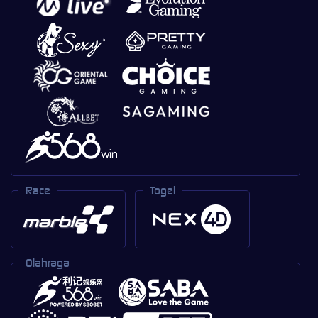
Race
Togel
Olahraga