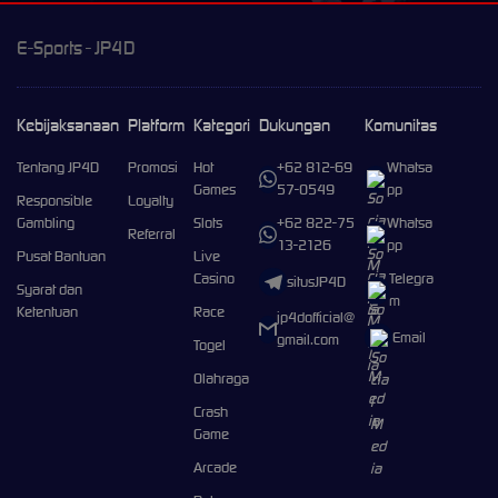
E-Sports - JP4D
Kebijaksanaan
Platform
Kategori
Dukungan
Komunitas
Tentang JP4D
Promosi
Hot
+62 812-69
Whatsa
Games
57-0549
pp
Responsible
Loyalty
Gambling
Slots
+62 822-75
Whatsa
Referral
13-2126
pp
Pusat Bantuan
Live
Casino
Telegra
situsJP4D
Syarat dan
m
Ketentuan
Race
jp4dofficial@
Email
gmail.com
Togel
Olahraga
Crash
Game
Arcade