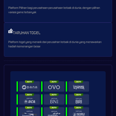
Platform Pilihan bagi perusahaan-perusahaan terbaik di dunia, dengan pilihan
variasi game terbanyak
TARUHAN TOGEL
Platform togel yang menarik dari perusahan terbaik di dunia yang menawarkan
hadiah kemenangan besar