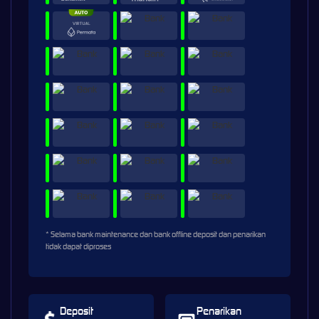
* Selama bank maintenance dan bank offline deposit dan penarikan
tidak dapat diproses
Deposit
Penarikan