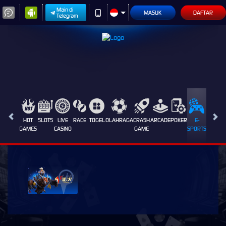
Main di
MASUK
DAFTAR
Telegram
HOT
SLOTS
LIVE
RACE
TOGEL
OLAHRAGA
CRASH
ARCADE
POKER
E-
SABUN
GAMES
CASINO
GAME
SPORTS
AYAM
i