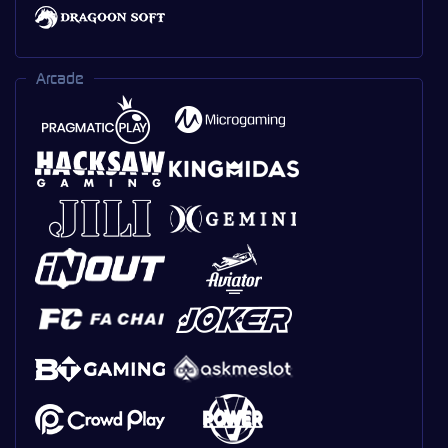
Arcade