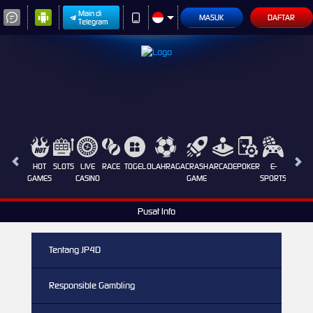
Main di
MASUK
DAFTAR
Telegram
HOT
SLOTS
LIVE
RACE
TOGEL
OLAHRAGA
CRASH
ARCADE
POKER
E-
SABUN
GAMES
CASINO
GAME
SPORTS
AYAM
Pusat Info
Tentang JP4D
Responsible Gambling