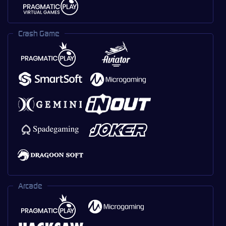
Crash Game
Arcade