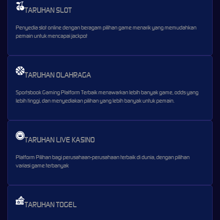
TARUHAN SLOT
Penyedia slot online dengan beragam pilihan game menarik yang memudahkan
pemain untuk mencapai jackpot
TARUHAN OLAHRAGA
Sportsbook Gaming Platform Terbaik menawarkan lebih banyak game, odds yang
lebih tinggi, dan menyediakan pilihan yang lebih banyak untuk pemain.
TARUHAN LIVE KASINO
Platform Pilihan bagi perusahaan-perusahaan terbaik di dunia, dengan pilihan
variasi game terbanyak
TARUHAN TOGEL