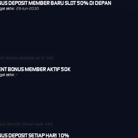
US DEPOSIT MEMBER BARU SLOT 50% DI DEPAN
gal akhir:
29-Jun-2030
NT BONUS MEMBER AKTIF 50K
gal akhir:
-
US DEPOSIT SETIAP HARI 10%