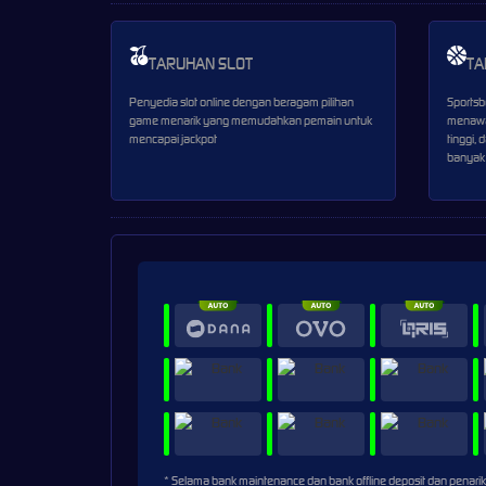
TARUHAN SLOT
TA
Penyedia slot online dengan beragam pilihan
Sportsb
game menarik yang memudahkan pemain untuk
menawar
mencapai jackpot
tinggi,
banyak 
* Selama bank maintenance dan bank offline deposit dan penarik