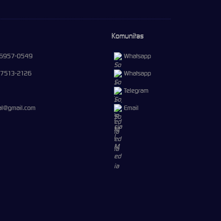
Komunitas
-6957-0549
Whatsapp
-7513-2126
Whatsapp
Telegram
ial@gmail.com
Email