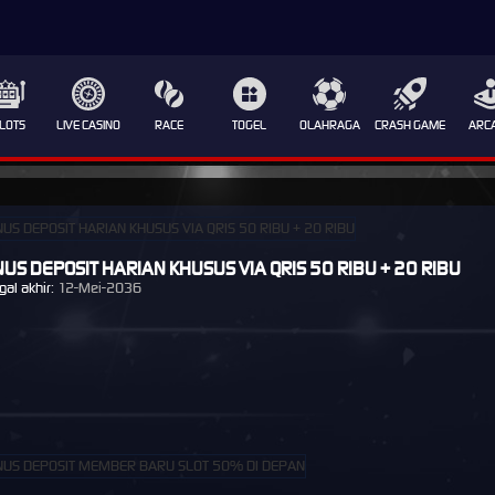
LOTS
LIVE CASINO
RACE
TOGEL
OLAHRAGA
CRASH GAME
ARC
US DEPOSIT HARIAN KHUSUS VIA QRIS 50 RIBU + 20 RIBU
gal akhir:
12-Mei-2036