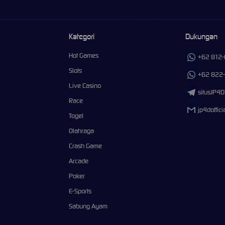
Kategori
Dukungan
Hot Games
+62 812
Slots
+62 822
Live Casino
situsJP4D
Race
jp4doffic
Togel
Olahraga
Crash Game
Arcade
Poker
E-Sports
Sabung Ayam