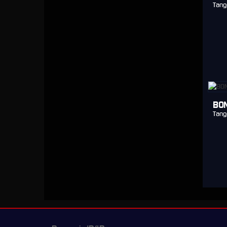
Tang
BON
Tang