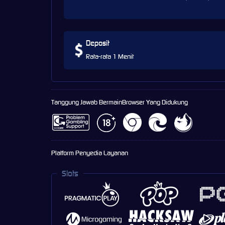
Deposit
Rata-rata 1 Menit
Tanggung Jawab Bermain
Browser Yang Didukung
Platform Penyedia Layanan
Slots