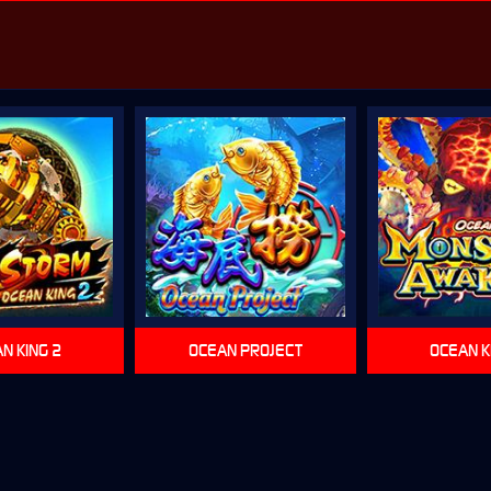
N KING 2
OCEAN PROJECT
OCEAN K