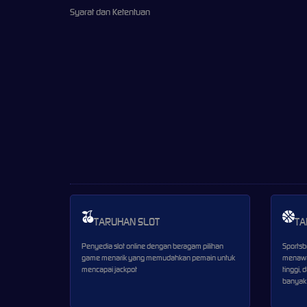
Syarat dan Ketentuan
TARUHAN SLOT
TA
Penyedia slot online dengan beragam pilihan
Sportsb
game menarik yang memudahkan pemain untuk
menawar
mencapai jackpot
tinggi,
banyak 