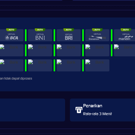
an tidak dapat diproses
Penarikan
Rata-rata 3 Menit