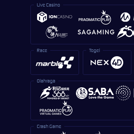
Live Casino
Race
Togel
Olahraga
Crash Game