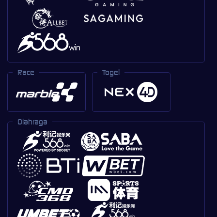
Race
Togel
Olahraga