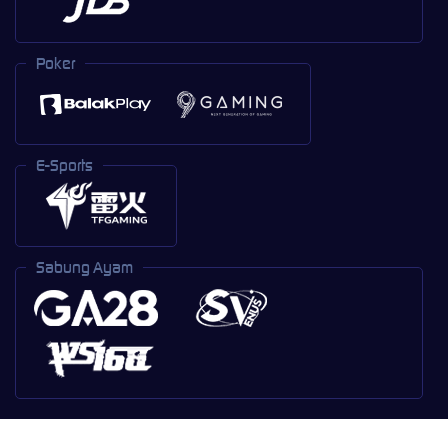
Poker
E-Sports
Sabung Ayam