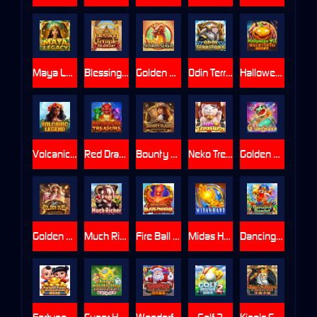
Maya Legacy
Blessing Temple
Golden Qilin
Odin Territory
Halloween Win
Volcanic Legend
Red Dragon’s Treasure
Bounty Clash
Neko Treasures
Golden Snake
Golden Duel
Much Richer
Fire Ball Blaze Phoenix
Midas Hand
Dancing Samba