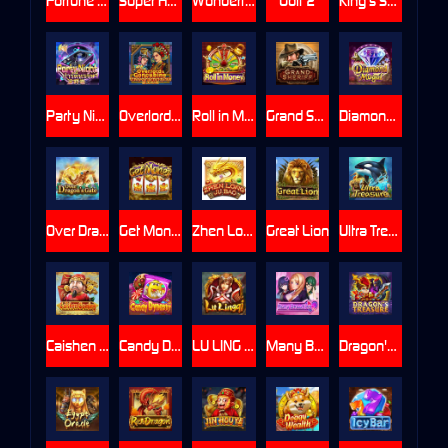
Fortune Twins
Super Hoo Hey How
Wonderful Christmas
Golf 2
King's Sword
Party Night
Overlord & Concubine
Roll in Money
Grand Sheriff
Diamond Mogul
Over Dragon's Gate
Get Money
Zhen Long Ju Bao
Great Lion
Ultra Treasure
Caishen Coming
Candy Dynasty
LU LING QI
Many Beauties
Dragon's Treasure